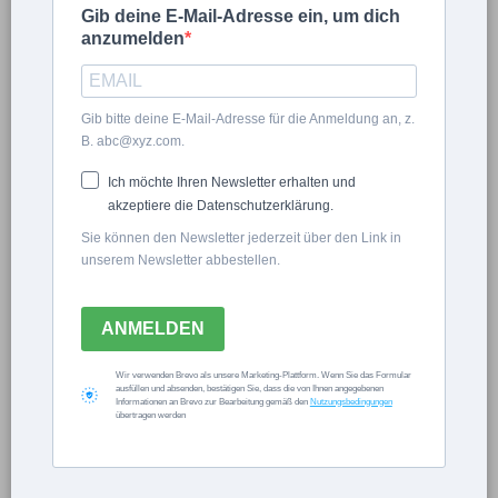
Gib deine E-Mail-Adresse ein, um dich
IMPRESSUM
anzumelden
freudengarten
17
20
Gib bitte deine E-Mail-Adresse für die Anmeldung an, z.
FOLGENDE:
10
B. abc@xyz.com.
FOLGT:
10
Ich möchte Ihren Newsletter erhalten und
FOTOS
ARTIKEL
akzeptiere die Datenschutzerklärung.
KONTAKT
Sie können den Newsletter jederzeit über den Link in
unserem Newsletter abbestellen.
ANMELDEN
Wir verwenden Brevo als unsere Marketing-Plattform. Wenn Sie das Formular
Now Playing
ausfüllen und absenden, bestätigen Sie, dass die von Ihnen angegebenen
Informationen an Brevo zur Bearbeitung gemäß den
Nutzungsbedingungen
übertragen werden
Play
Unmute
Fullscreen
Kennst du deine Geburtsblume?