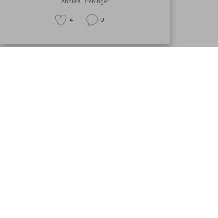
Andrea Drebinger
4
0
BÜSCHE
Berberitze - leuchtend schön!