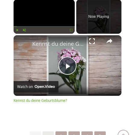
×
Now Playing
×
Play
Unmute
Fullscreen
Kennst du deine Geburtsblume?
Play
Watch on
Video
Kennst du deine Geburtsblume?