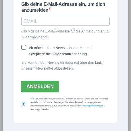
Gib deine E-Mail-Adresse ein, um dich
anzumelden
Julia Reinert
Gib bitte deine E-Mail-Adresse für die Anmeldung an, z.
B. abc@xyz.com.
Grünkraut von der
Ich möchte Ihren Newsletter erhalten und
Fensterbank
akzeptiere die Datenschutzerklärung.
Sie können den Newsletter jederzeit über den Link in
unserem Newsletter abbestellen.
GARTENTIPPS
ANMELDEN
×
Wir verwenden Brevo als unsere Marketing-Plattform. Wenn Sie das Formular
ausfüllen und absenden, bestätigen Sie, dass die von Ihnen angegebenen
Informationen an Brevo zur Bearbeitung gemäß den
Nutzungsbedingungen
Now Playing
übertragen werden
×
Play
Unmute
Fullscreen