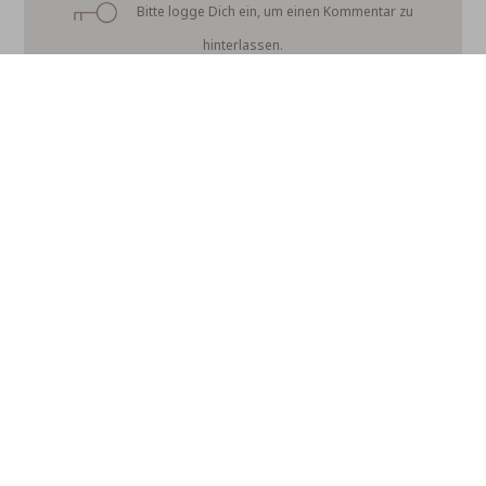
Bitte logge Dich ein, um einen Kommentar zu
hinterlassen.
Es wurden noch keine Kommentare verfasst.
Über freudengarten
Für Unternehmen
FAQ
Kontakt
Wir verwenden Affiliate-Links
Newsletter abonnieren