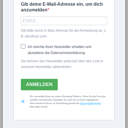
Gib deine E-Mail-Adresse ein, um dich
IMPRESSUM
anzumelden
Gartengestaltung Reinisch
6
16
Gib bitte deine E-Mail-Adresse für die Anmeldung an, z.
FOLGENDE:
2
B. abc@xyz.com.
FOLGT:
0
Ich möchte Ihren Newsletter erhalten und
FOTOS
ARTIKEL
akzeptiere die Datenschutzerklärung.
KONTAKT
Sie können den Newsletter jederzeit über den Link in
unserem Newsletter abbestellen.
ANMELDEN
Wir verwenden Brevo als unsere Marketing-Plattform. Wenn Sie das Formular
Now Playing
ausfüllen und absenden, bestätigen Sie, dass die von Ihnen angegebenen
Informationen an Brevo zur Bearbeitung gemäß den
Nutzungsbedingungen
übertragen werden
Play
Unmute
Fullscreen
Kennst du deine Geburtsblume?