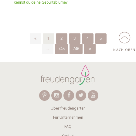
Kennst du deine Geburtsblume?
1
2
3
4
5
...
745
746
NACH OBEN
Über freudengarten
Für Unternehmen
FAQ
Kontakt