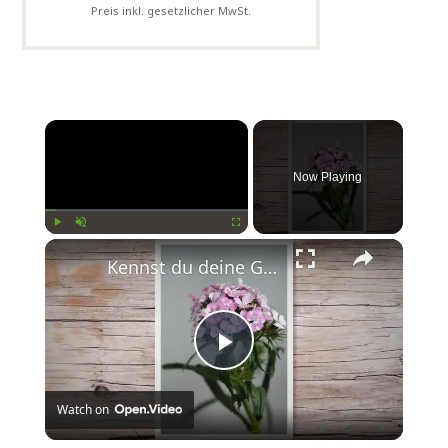
Preis inkl. gesetzlicher MwSt.
Now Playing
Play
Unmute
Fullscreen
Kennst du deine Geburtsblume?
Play
Watch on
Video