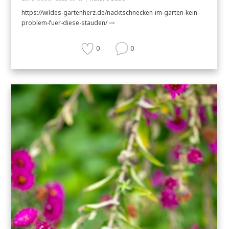
https://wildes-gartenherz.de/nacktschnecken-im-garten-kein-
problem-fuer-diese-stauden/
0
0