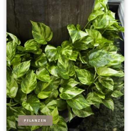
Gib deine E-Mail-Adresse ein, um dich
anzumelden
Gib bitte deine E-Mail-Adresse für die Anmeldung an, z.
B. abc@xyz.com.
Ich möchte Ihren Newsletter erhalten und
akzeptiere die Datenschutzerklärung.
Sie können den Newsletter jederzeit über den Link in
unserem Newsletter abbestellen.
ANMELDEN
Wir verwenden Brevo als unsere Marketing-Plattform. Wenn Sie das Formular
ausfüllen und absenden, bestätigen Sie, dass die von Ihnen angegebenen
Informationen an Brevo zur Bearbeitung gemäß den
Nutzungsbedingungen
übertragen werden
PFLANZEN