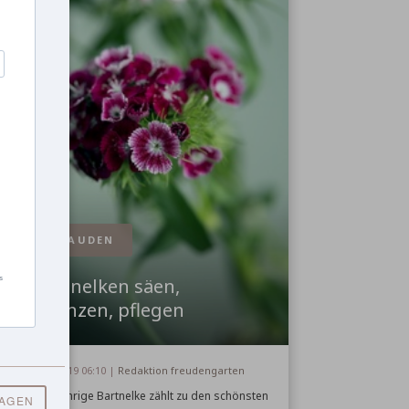
STAUDEN
s
Bartnelken säen,
pflanzen, pflegen
29. April 2019 06:10 |
Redaktion freudengarten
Die zweijährige Bartnelke zählt zu den schönsten
RAGEN