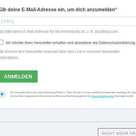
Gib deine E-Mail-Adresse ein, um dich anzumelden
Gib bitte deine E-Mail-Adresse für die Anmeldung an, z. B. abc@xyz.com.
STAUDEN
Ich möchte Ihren Newsletter erhalten und akzeptiere die Datenschutzerklärung.
Sie können den Newsletter jederzeit über den Link in unserem Newsletter
Duftsteinrich säen,
abbestellen.
pflanzen, pflegen und
vermehren
ANMELDEN
Wir verwenden Brevo als unsere Marketing-Plattform. Wenn Sie das Formular ausfüllen und absenden, bestätigen Sie, das
23. Mai 2019 14:43 |
Redaktion freudengarten
die von Ihnen angegebenen Informationen an Brevo zur Bearbeitung gemäß den
Nutzungsbedingungen
übertragen werden
Die duftende Blütenfülle des Duftsteinrichs zieht
Bienen magisch an. Die kleine Pflanze ist gut zur
Beeteinfassung oder für Pflanzkübel geeignet.
Alles über Pflege, Standort, Boden der
pflegeleichten Pflanze lesen.
NICHT MEHR F