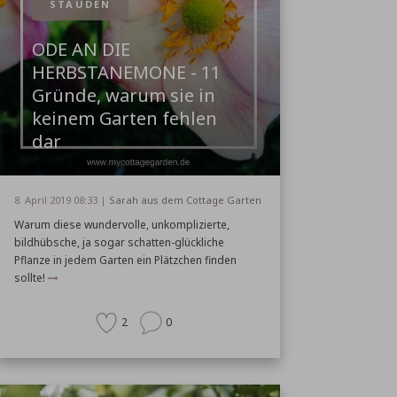
STAUDEN
ODE AN DIE
HERBSTANEMONE - 11
Gründe, warum sie in
keinem Garten fehlen
dar
8. April 2019 08:33 |
Sarah aus dem Cottage Garten
Warum diese wundervolle, unkomplizierte,
bildhübsche, ja sogar schatten-glückliche
Pflanze in jedem Garten ein Plätzchen finden
sollte!
2
0