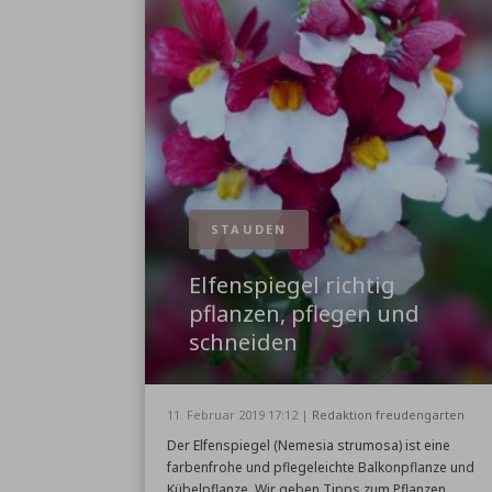
STAUDEN
Elfenspiegel richtig
pflanzen, pflegen und
schneiden
11. Februar 2019 17:12 |
Redaktion freudengarten
Der Elfenspiegel (Nemesia strumosa) ist eine
farbenfrohe und pflegeleichte Balkonpflanze und
Kübelpflanze. Wir geben Tipps zum Pflanzen,