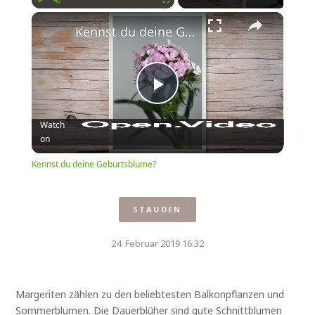
×
Play
Unmute
Fullscreen
Kennst du deine Geburtsblume?
Play
Watch
on
Video
Kennst du deine Geburtsblume?
STAUDEN
24. Februar 2019 16:32
Margeriten zählen zu den beliebtesten Balkonpflanzen und
Sommerblumen. Die Dauerblüher sind gute Schnittblumen