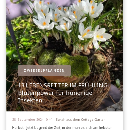
ZWIEBELPFLANZEN
13 LEBENSRETTER IM FRÜHLING:
Blütenpower für hungrige
Insekten
28. September 2024 10:44 |
Sarah aus dem Cottage Garten
Herbst - Jetzt beginnt die Zeit, in der man es sich am liebsten