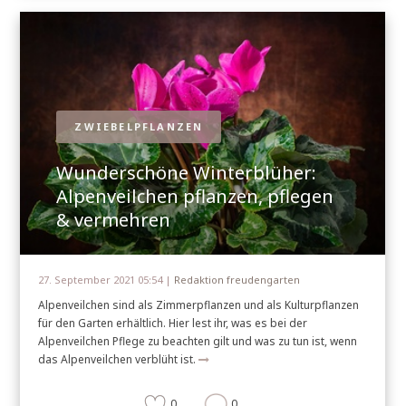
ZWIEBELPFLANZEN
Wunderschöne Winterblüher:
Alpenveilchen pflanzen, pflegen
& vermehren
27. September 2021 05:54 |
Redaktion freudengarten
Alpenveilchen sind als Zimmerpflanzen und als Kulturpflanzen
für den Garten erhältlich. Hier lest ihr, was es bei der
Alpenveilchen Pflege zu beachten gilt und was zu tun ist, wenn
das Alpenveilchen verblüht ist.
0
0