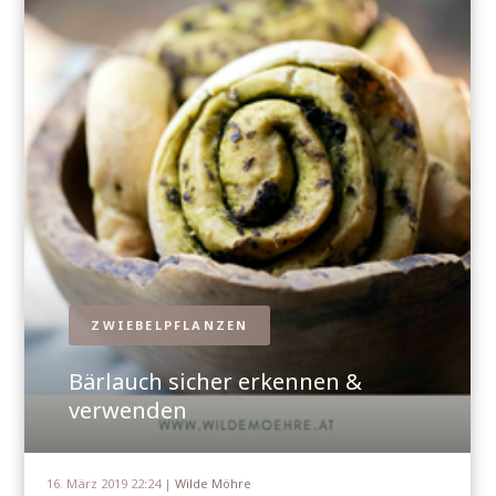
ZWIEBELPFLANZEN
Bärlauch sicher erkennen &
verwenden
16. März 2019 22:24 |
Wilde Möhre