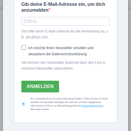
Gib deine E-Mail-Adresse ein, um dich
anzumelden
Sarah aus dem Cottage Garten
Gib bitte deine E-Mail-Adresse für die Anmeldung an, z.
B. abc@xyz.com.
Ich möchte Ihren Newsletter erhalten und
FESTLICHE COTTAGE
akzeptiere die Datenschutzerklärung.
WEIHNACHTEN –
Sie können den Newsletter jederzeit über den Link in
unserem Newsletter abbestellen.
AMARYLLIS PFLANZEN
ANMELDEN
UND PFLEGEN für
Wir verwenden Brevo als unsere Marketing-Plattform. Wenn Sie das Formular
schönste
ausfüllen und absenden, bestätigen Sie, dass die von Ihnen angegebenen
Informationen an Brevo zur Bearbeitung gemäß den
Nutzungsbedingungen
übertragen werden