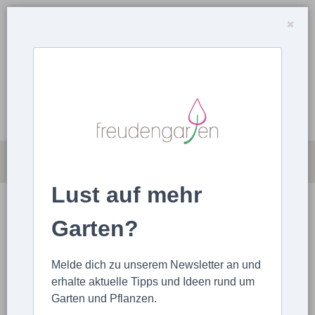
Lust auf mehr
MAGAZIN
ARTIKEL HOCHLADEN
Garten?
STARTSEITE
ARTIKEL
ZWIEBELPFLANZEN
Melde dich zu unserem Newsletter an und
FESTLICHE COTTAGE WEIHNACHTEN – AMARYLLIS
erhalte aktuelle Tipps und Ideen rund um
PFLANZEN UND PFLEGEN für schönste
Garten und Pflanzen.