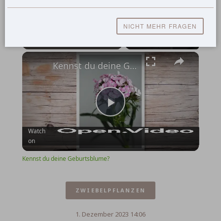
Now Playing
NICHT MEHR FRAGEN
Play
Unmute
Fullscreen
Kennst du deine Geburtsblume?
Play
Watch
on
Video
Kennst du deine Geburtsblume?
ZWIEBELPFLANZEN
1. Dezember 2023 14:06