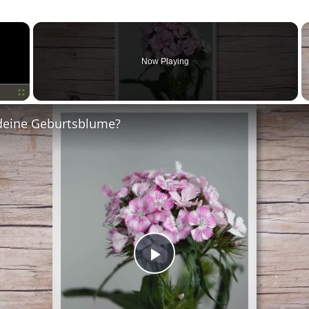
×
Now Playing
Fullscreen
deine Geburtsblume?
Play