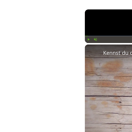
Play
Unmute
Kennst du 