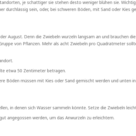
dorten, je schattiger sie stehen desto weniger blühen sie. Wichtig 
r durchlässig sein, oder, bei schweren Böden, mit Sand oder Kies g
st der August. Denn die Zwiebeln wurzeln langsam an und brauchen d
 Gruppe von Pflanzen. Mehr als acht Zwiebeln pro Quadratmeter sollte
andort.
lte etwa 50 Zentimeter betragen.
ere Böden müssen mit Kies oder Sand gemischt werden und unten in d
llen, in denen sich Wasser sammeln könnte. Setze die Zwiebeln leich
gut angegossen werden, um das Anwurzeln zu erleichtern.