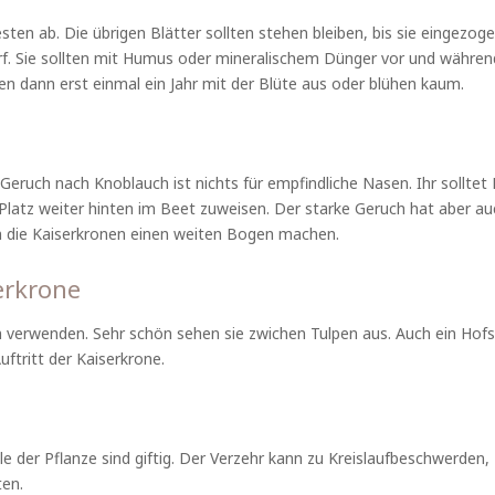
ten ab. Die übrigen Blätter sollten stehen bleiben, bis sie eingezog
f. Sie sollten mit Humus oder mineralischem Dünger vor und währen
en dann erst einmal ein Jahr mit der Blüte aus oder blühen kaum.
er Geruch nach Knoblauch ist nichts für empfindliche Nasen. Ihr solltet
 Platz weiter hinten im Beet zuweisen. Der starke Geruch hat aber au
m die Kaiserkronen einen weiten Bogen machen.
erkrone
en verwenden. Sehr schön sehen sie zwichen Tulpen aus. Auch ein Hofs
ftritt der Kaiserkrone.
ile der Pflanze sind giftig. Der Verzehr kann zu Kreislaufbeschwerden
ten.