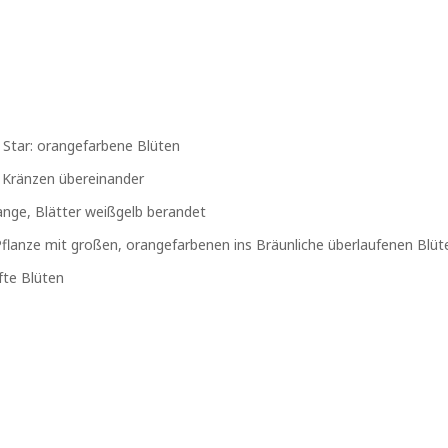
and Star: orangefarbene Blüten
wei Kränzen übereinander
range, Blätter weißgelb berandet
e Pflanze mit großen, orangefarbenen ins Bräunliche überlaufenen Blüt
ifte Blüten