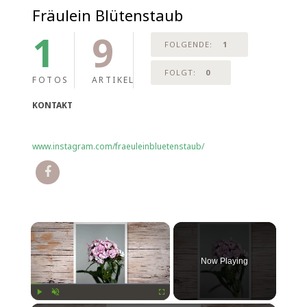
Fräulein Blütenstaub
1
9
FOLGENDE:
1
FOLGT:
0
FOTOS
ARTIKEL
KONTAKT
www.instagram.com/fraeuleinbluetenstaub/
×
Now Playing
Play
Unmute
Fullscreen