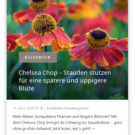
ALLGEMEIN
Chelsea Chop – Stauden stutzen
für eine spätere und üppigere
Blüte
17. April 2025 07:38 |
Redaktion freudengarten
Mehr Blüten, kompaktere Pflanzen und längere Blütezeit? Mit
dem Chelsea Chop bringst du Schwung ins Staudenbeet – ganz
ohne großen Aufwand. Jetzt lesen, wie's geht!