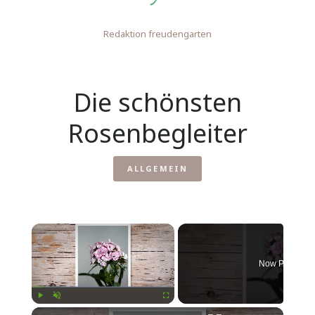
Redaktion freudengarten
Die schönsten
Rosenbegleiter
ALLGEMEIN
Now Playing
Play
Unmute
Fullscreen