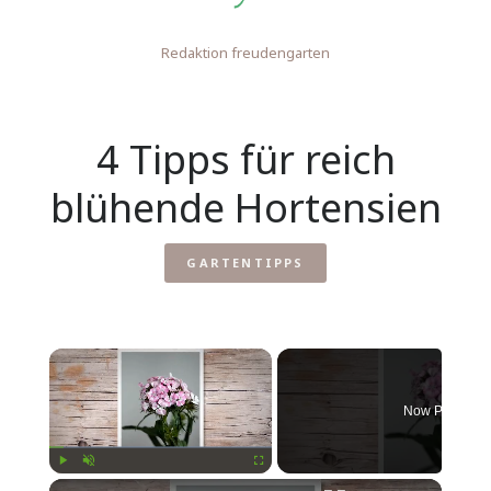
Redaktion freudengarten
4 Tipps für reich
blühende Hortensien
GARTENTIPPS
Now Playing
Play
Unmute
Fullscreen