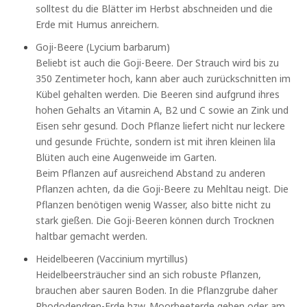
solltest du die Blätter im Herbst abschneiden und die
Erde mit Humus anreichern.
Goji-Beere (Lycium barbarum)
Beliebt ist auch die Goji-Beere. Der Strauch wird bis zu
350 Zentimeter hoch, kann aber auch zurückschnitten im
Kübel gehalten werden. Die Beeren sind aufgrund ihres
hohen Gehalts an Vitamin A, B2 und C sowie an Zink und
Eisen sehr gesund. Doch Pflanze liefert nicht nur leckere
und gesunde Früchte, sondern ist mit ihren kleinen lila
Blüten auch eine Augenweide im Garten.
Beim Pflanzen auf ausreichend Abstand zu anderen
Pflanzen achten, da die Goji-Beere zu Mehltau neigt. Die
Pflanzen benötigen wenig Wasser, also bitte nicht zu
stark gießen. Die Goji-Beeren können durch Trocknen
haltbar gemacht werden.
Heidelbeeren (Vaccinium myrtillus)
Heidelbeersträucher sind an sich robuste Pflanzen,
brauchen aber sauren Boden. In die Pflanzgrube daher
Rhododendren-Erde bzw. Moorbeeterde geben oder am