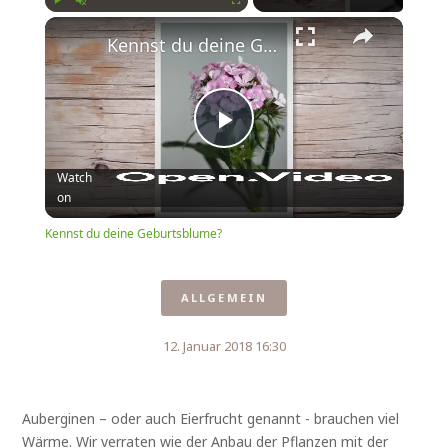
Play
Unmute
Fullscreen
Kennst du deine Geburtsblume?
Play
Watch
on
Video
Kennst du deine Geburtsblume?
ALLGEMEIN
12. Januar 2018 16:30
Auberginen – oder auch Eierfrucht genannt - brauchen viel
Wärme. Wir verraten wie der Anbau der Pflanzen mit der