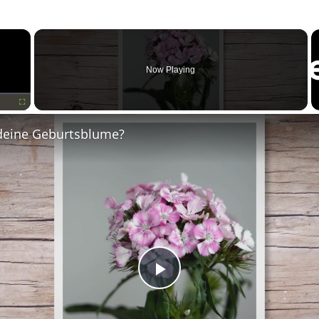
×
Now Playing
Fullscreen
deine Geburtsblume?
Play