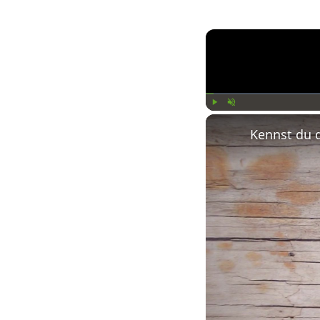
Play
Unmute
Kennst du 