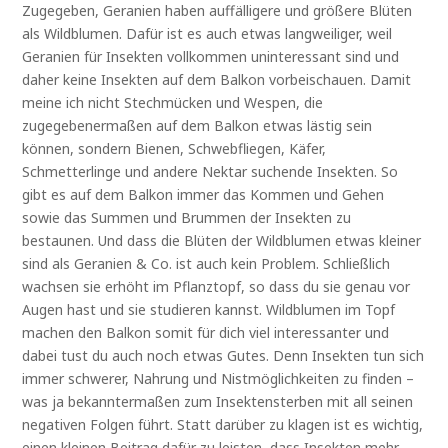
Zugegeben, Geranien haben auffälligere und größere Blüten
als Wildblumen. Dafür ist es auch etwas langweiliger, weil
Geranien für Insekten vollkommen uninteressant sind und
daher keine Insekten auf dem Balkon vorbeischauen. Damit
meine ich nicht Stechmücken und Wespen, die
zugegebenermaßen auf dem Balkon etwas lästig sein
können, sondern Bienen, Schwebfliegen, Käfer,
Schmetterlinge und andere Nektar suchende Insekten. So
gibt es auf dem Balkon immer das Kommen und Gehen
sowie das Summen und Brummen der Insekten zu
bestaunen. Und dass die Blüten der Wildblumen etwas kleiner
sind als Geranien & Co. ist auch kein Problem. Schließlich
wachsen sie erhöht im Pflanztopf, so dass du sie genau vor
Augen hast und sie studieren kannst. Wildblumen im Topf
machen den Balkon somit für dich viel interessanter und
dabei tust du auch noch etwas Gutes. Denn Insekten tun sich
immer schwerer, Nahrung und Nistmöglichkeiten zu finden –
was ja bekanntermaßen zum Insektensterben mit all seinen
negativen Folgen führt. Statt darüber zu klagen ist es wichtig,
einen kleinen Beitrag dafür zu leisten, dass Insekten mehr