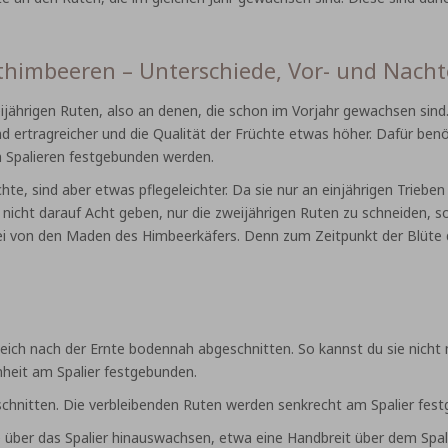
imbeeren – Unterschiede, Vor- und Nachte
jährigen Ruten, also an denen, die schon im Vorjahr gewachsen sind.
sind ertragreicher und die Qualität der Früchte etwas höher. Dafür
 Spalieren festgebunden werden.
hte, sind aber etwas pflegeleichter. Da sie nur an einjährigen Trieben
nicht darauf Acht geben, nur die zweijährigen Ruten zu schneiden, s
frei von den Maden des Himbeerkäfers. Denn zum Zeitpunkt der Blüte
ch nach der Ernte bodennah abgeschnitten. So kannst du sie nicht m
nheit am Spalier festgebunden.
chnitten. Die verbleibenden Ruten werden senkrecht am Spalier fes
e über das Spalier hinauswachsen, etwa eine Handbreit über dem Spali