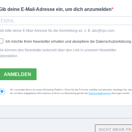
Redaktion freudengarten
Gib deine E-Mail-Adresse ein, um dich anzumelden
chneiden - Anleitung für ei
Gib bitte deine E-Mail-Adresse für die Anmeldung an, z. B. abc@xyz.com.
Ich möchte Ihren Newsletter erhalten und akzeptiere die Datenschutzerklärung.
GARTENTIPPS
Sie können den Newsletter jederzeit über den Link in unserem Newsletter
abbestellen.
7. September 2018 04:50
ANMELDEN
mbeeren und Herbsthimbeeren - für gesunde Pflanzen und eine gute
Wir verwenden Brevo als unsere Marketing-Plattform. Wenn Sie das Formular ausfüllen und absenden, bestätigen Sie, das
die von Ihnen angegebenen Informationen an Brevo zur Bearbeitung gemäß den
Nutzungsbedingungen
übertragen werden
NICHT MEHR F