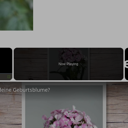
×
Now Playing
Fullscreen
deine Geburtsblume?