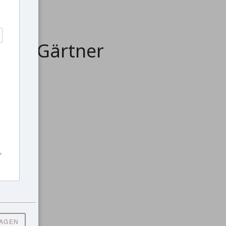
lige Gärtner
 Ernte.
s
RAGEN