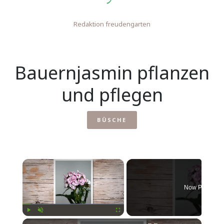
Redaktion freudengarten
Bauernjasmin pflanzen
und pflegen
BÜSCHE
×
Now Playing
×
Play
Unmute
Fullscreen