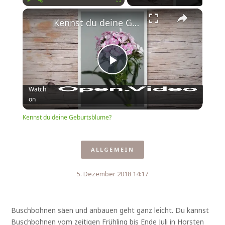
×
Play
Unmute
Fullscreen
Kennst du deine Geburtsblume?
Play
Watch
on
Video
Kennst du deine Geburtsblume?
ALLGEMEIN
5. Dezember 2018 14:17
Buschbohnen säen und anbauen geht ganz leicht. Du kannst
Buschbohnen vom zeitigen Frühling bis Ende Juli in Horsten