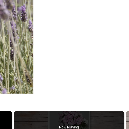
×
Now Playing