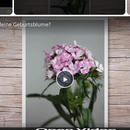
Fullscreen
deine Geburtsblume?
Play
Video