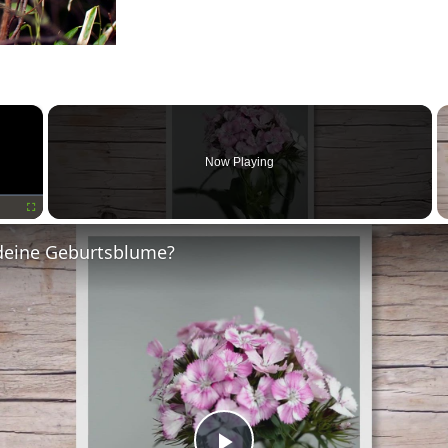
×
Now Playing
Fullscreen
deine Geburtsblume?