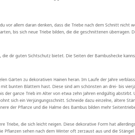
u vor allem daran denken, dass die Triebe nach dem Schnitt nicht we
rten, bis sich neue Triebe bilden, die die geschnittenen überragen. 
die dir guten Sichtschutz bietet. Die Seiten der Bambushecke kann
len Gärten zu dekorativen Hainen heran. Im Laufe der Jahre verblasse
t bunten Blättern hast. Diese sind am schönsten an drei- bis vierjä
bis der ganze Trieb im Alter von etwa zehn Jahren endgültig abstir
lohnt sich ein Verjüngungsschnitt. Schneide dazu einzelne, ältere S
Innere der Pflanze und die Halme des Bambus bilden mehr Seitentriebe
 Triebe, die sich leicht neigen. Diese dekorative Form hat allerding
Die Pflanzen sehen nach dem Winter oft zerzaust aus und die Stängel