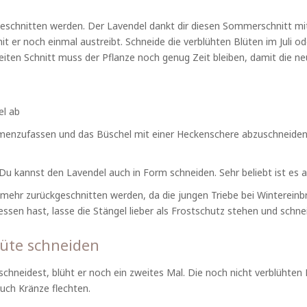
geschnitten werden. Der Lavendel dankt dir diesen Sommerschnitt m
t er noch einmal austreibt. Schneide die verblühten Blüten im Juli 
iten Schnitt muss der Pflanze noch genug Zeit bleiben, damit die ne
el ab
menzufassen und das Büschel mit einer Heckenschere abzuschneiden.
Du kannst den Lavendel auch in Form schneiden. Sehr beliebt ist es a
 mehr zurückgeschnitten werden, da die jungen Triebe bei Wintereinb
en hast, lasse die Stängel lieber als Frostschutz stehen und schnei
lüte schneiden
neidest, blüht er noch ein zweites Mal. Die noch nicht verblühten B
uch Kränze flechten.