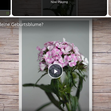
Now Playing
Fullscreen
deine Geburtsblume?
Play
Video