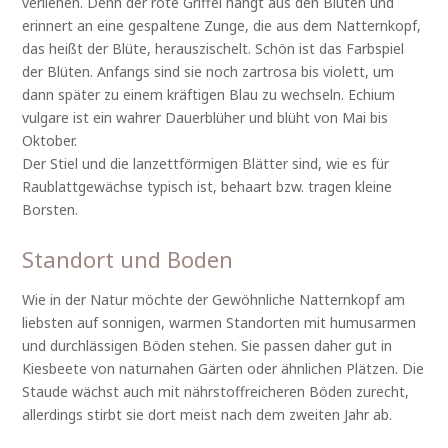
verliehen. Denn der rote Griffel hängt aus den Blüten und
erinnert an eine gespaltene Zunge, die aus dem Natternkopf,
das heißt der Blüte, herauszischelt. Schön ist das Farbspiel
der Blüten. Anfangs sind sie noch zartrosa bis violett, um
dann später zu einem kräftigen Blau zu wechseln. Echium
vulgare ist ein wahrer Dauerblüher und blüht von Mai bis
Oktober.
Der Stiel und die lanzettförmigen Blätter sind, wie es für
Raublattgewächse typisch ist, behaart bzw. tragen kleine
Borsten.
Standort und Boden
Wie in der Natur möchte der Gewöhnliche Natternkopf am
liebsten auf sonnigen, warmen Standorten mit humusarmen
und durchlässigen Böden stehen. Sie passen daher gut in
Kiesbeete von naturnahen Gärten oder ähnlichen Plätzen. Die
Staude wächst auch mit nährstoffreicheren Böden zurecht,
allerdings stirbt sie dort meist nach dem zweiten Jahr ab.