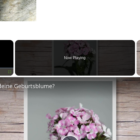
×
Now Playing
Fullscreen
deine Geburtsblume?