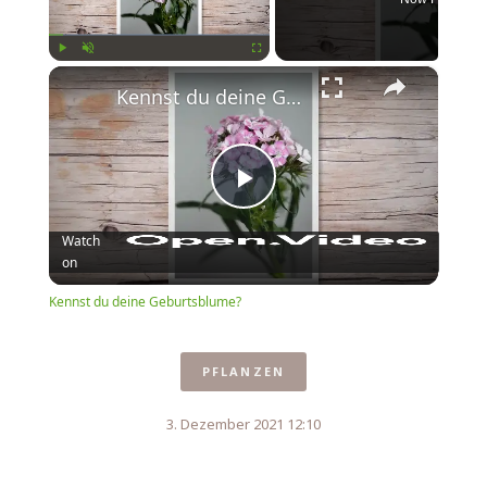
×
Play
Unmute
Fullscreen
Kennst du deine Geburtsblume?
Play
Watch
on
Video
Kennst du deine Geburtsblume?
PFLANZEN
3. Dezember 2021 12:10