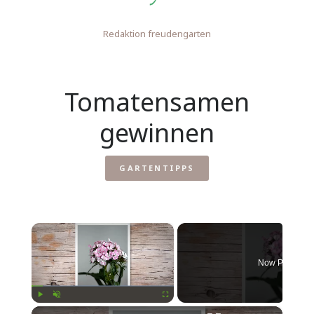
Redaktion freudengarten
Tomatensamen
gewinnen
GARTENTIPPS
×
Now Playing
×
Play
Unmute
Fullscreen