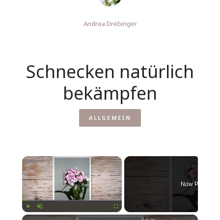
Andrea Drebinger
Schnecken natürlich
bekämpfen
ALLGEMEIN
×
Now Playing
×
Play
Unmute
Fullscreen