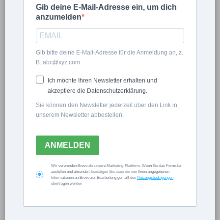
Gib deine E-Mail-Adresse ein, um dich
anzumelden
Andrea Drebinger
Gib bitte deine E-Mail-Adresse für die Anmeldung an, z.
B. abc@xyz.com.
Pflege für
Ich möchte Ihren Newsletter erhalten und
Kübelpflanzen im
akzeptiere die Datenschutzerklärung.
Sie können den Newsletter jederzeit über den Link in
Frühling
unserem Newsletter abbestellen.
ANMELDEN
×
Wir verwenden Brevo als unsere Marketing-Plattform. Wenn Sie das Formular
ausfüllen und absenden, bestätigen Sie, dass die von Ihnen angegebenen
Now Playing
Informationen an Brevo zur Bearbeitung gemäß den
Nutzungsbedingungen
übertragen werden
×
Play
Unmute
Fullscreen