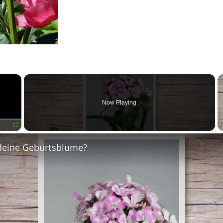
×
Now Playing
Fullscreen
deine Geburtsblume?