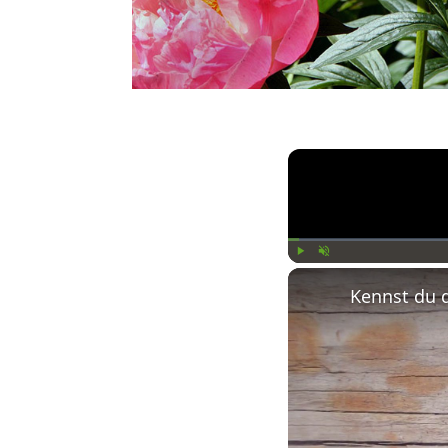
Play
Unmute
Kennst du 