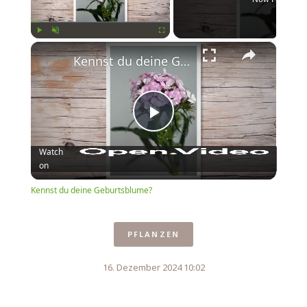
×
Play
Unmute
Fullscreen
Kennst du deine Geburtsblume?
Play
Watch
on
Video
Kennst du deine Geburtsblume?
PFLANZEN
16. Dezember 2024 10:02