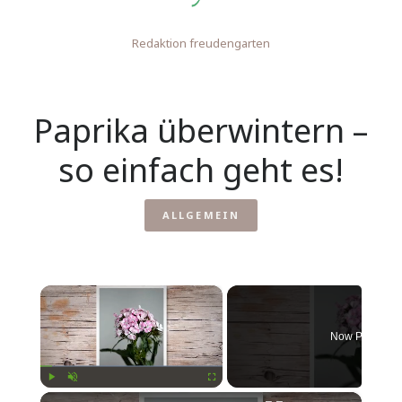
Redaktion freudengarten
Paprika überwintern –
so einfach geht es!
ALLGEMEIN
×
Now Playing
×
Play
Unmute
Fullscreen