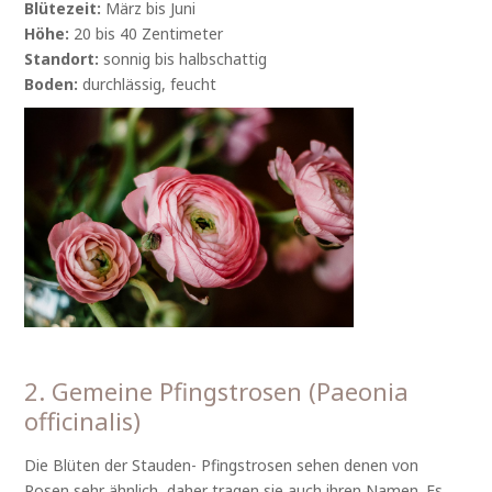
Blütezeit:
März bis Juni
Höhe:
20 bis 40 Zentimeter
Standort:
sonnig bis halbschattig
Boden:
durchlässig, feucht
2. Gemeine Pfingstrosen (Paeonia
officinalis)
Die Blüten der Stauden- Pfingstrosen sehen denen von
Rosen sehr ähnlich, daher tragen sie auch ihren Namen. Es