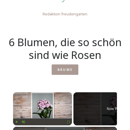
Redaktion freudengarten
6 Blumen, die so schön
sind wie Rosen
BÄUME
×
Now Playing
×
Play
Unmute
Fullscreen