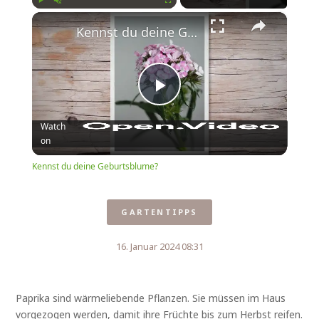
×
Play
Unmute
Fullscreen
Kennst du deine Geburtsblume?
Play
Watch
on
Video
Kennst du deine Geburtsblume?
GARTENTIPPS
16. Januar 2024 08:31
Paprika sind wärmeliebende Pflanzen. Sie müssen im Haus
vorgezogen werden, damit ihre Früchte bis zum Herbst reifen.