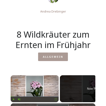
Andrea Drebinger
8 Wildkräuter zum
Ernten im Frühjahr
ALLGEMEIN
×
Now Playing
×
Play
Unmute
Fullscreen