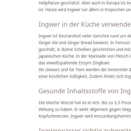
Heilpflanze geschätzt. Aber auch in Europa ist I
ist. Heute wird Ingwer vor allem in tropischen 
Ingwer in der Küche verwend
Ingwer ist Bestandteil vieler Gerichte rund um 
Ginger Ale und Ginger Bread beweist. In Fernost 
geschält, in dünne Scheiben geschnitten und mitge
japanischen Küche. In der Marinade von Fleisch i
das eiweißspaltende Enzym Zingibain.
Als Gewürz und für Tees werden die Seitenteile 
einer köstlichen Süßigkeit. Zudem findet sich I
Gesunde Inhaltsstoffe von In
Die bleiche Wurzel hat es in sich. Bis zu 3,3 Pro
Wirkung zu haben. Er wirkt allgemein gegen Mag
Kopfschmerzen. Ingwer wird entzündungshemmend
Ingwerwasser richtig zubereit