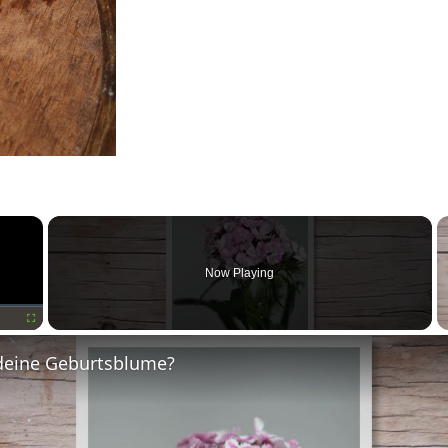
×
Now Playing
Fullscreen
deine Geburtsblume?