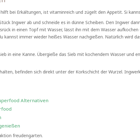
hilft bei Erkältungen, ist vitaminreich und zügelt den Appetit. Si kan
 Stück Ingwer ab und schneide es in dünne Scheiben. Den Ingwer d
rsrück in einen Topf mit Wasser, lässt ihn mit dem Wasser aufkochen
du kannst immer wieder heißes Wasser nachgießen. Natürlich wird da
eesieb in eine Kanne. Übergieße das Sieb mit kochendem Wasser und e
halten, befinden sich direkt unter der Korkschicht der Wurzel. Ingwe
uperfood Alternativen
rfood
n
 genießen
ktion freudengarten.