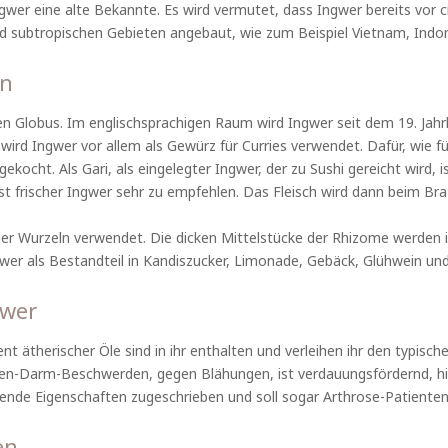
ngwer eine alte Bekannte. Es wird vermutet, dass Ingwer bereits vor 
und subtropischen Gebieten angebaut, wie zum Beispiel Vietnam, Indo
en
den Globus. Im englischsprachigen Raum wird Ingwer seit dem 19. Jahr
wird Ingwer vor allem als Gewürz für Curries verwendet. Dafür, wie fü
kocht. Als Gari, als eingelegter Ingwer, der zu Sushi gereicht wird, i
st frischer Ingwer sehr zu empfehlen. Das Fleisch wird dann beim Brat
der Wurzeln verwendet. Die dicken Mittelstücke der Rhizome werden i
ngwer als Bestandteil in Kandiszucker, Limonade, Gebäck, Glühwein un
gwer
zent ätherischer Öle sind in ihr enthalten und verleihen ihr den typi
en-Darm-Beschwerden, gegen Blähungen, ist verdauungsfördernd, hil
e Eigenschaften zugeschrieben und soll sogar Arthrose-Patienten 
en