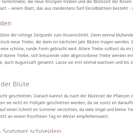
 Seitentriebe, die neue Knospen treiben und die Blütezeit der Rosen 
att – einem Blatt, das aus mindestens fünf Einzelblättern besteht - 
iden
 Blüte der richtige Zeitpunkt zum Rosenschnitt. Denn einmal blühen
tock neue Triebe, die dann im nächsten Jahr Blüten tragen werden. 
 eine schöne, runde Form gebracht wird. Ältere Triebe solltest du im
d dünne Triebe, sich kreuzende oder abgestorbene Triebe werden ent
ebe, auch Augustsaft genannt. Lasse sie erst einmal wachsen und bis 
der Blüte
icht geschnitten. Danach kannst du nach der Blütezeit die Pflanzen 
en sie nicht im Frühjahr geschnitten werden, da sie sonst im darau
auf einen Schnitt im Sommer verzichten, da viele Vögel und kleine Ti
hnitt an einem frostfreien Tag im Winter empfehlenswert.
im Sommer schneiden