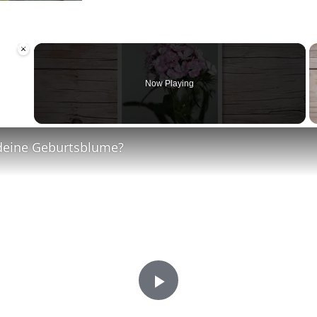
×
Now Playing
 Video
deine Geburtsblume?
Play