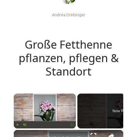
Andrea Drebinger
Große Fetthenne
pflanzen, pflegen &
Standort
Now Playing
Play
Unmute
Fullscreen