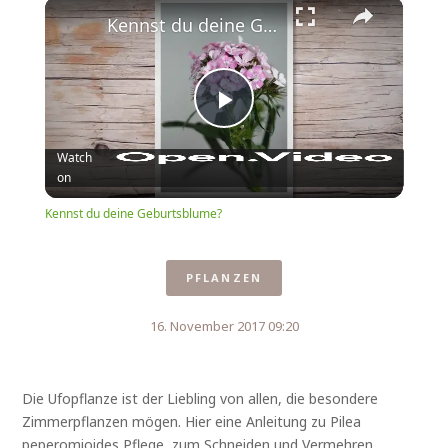
×
Play
Unmute
Fullscreen
Kennst du deine Geburtsblume?
Play
Watch
on
Video
Kennst du deine Geburtsblume?
PFLANZEN
16. November 2017 09:20
Die Ufopflanze ist der Liebling von allen, die besondere
Zimmerpflanzen mögen. Hier eine Anleitung zu Pilea
peperomioides Pflege, zum Schneiden und Vermehren.