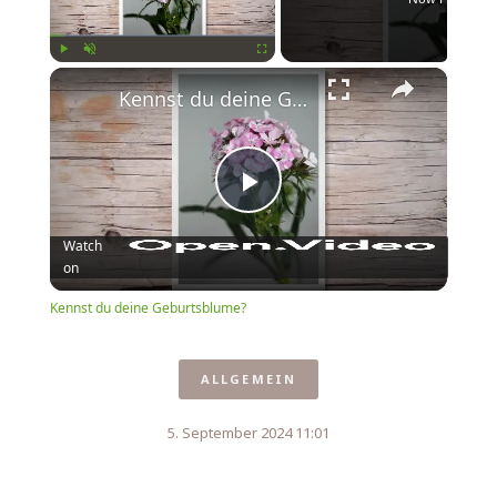
×
Play
Unmute
Fullscreen
Kennst du deine Geburtsblume?
Play
Watch
on
Video
Kennst du deine Geburtsblume?
ALLGEMEIN
5. September 2024 11:01