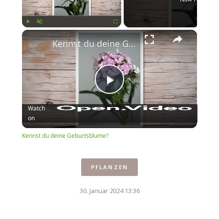
×
Play
Unmute
Fullscreen
Kennst du deine Geburtsblume?
Play
Watch
on
Video
Kennst du deine Geburtsblume?
PFLANZEN
30. Januar 2024 13:36