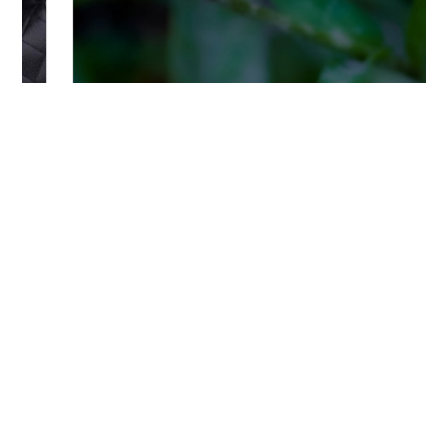
Bitte logge Dich ein, um einen Kommentar zu
hinterlassen.
Es wurden noch keine Kommentare verfasst.
Über freudengarten