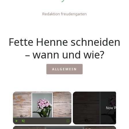
Redaktion freudengarten
Fette Henne schneiden
– wann und wie?
ALLGEMEIN
×
Now Playing
×
Play
Unmute
Fullscreen