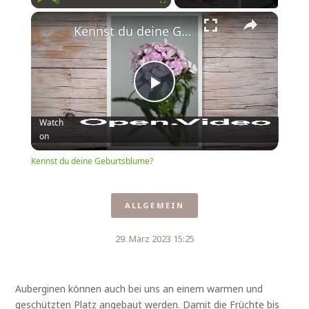
×
Play
Unmute
Fullscreen
Kennst du deine Geburtsblume?
Play
Watch
on
Video
Kennst du deine Geburtsblume?
ALLGEMEIN
29. März 2023 15:25
Auberginen können auch bei uns an einem warmen und
geschützten Platz angebaut werden. Damit die Früchte bis