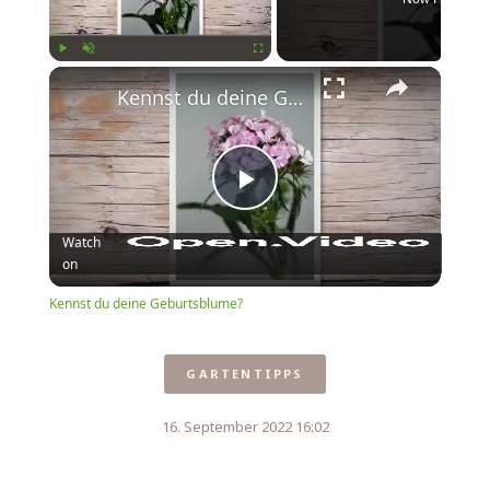
Play
Unmute
Fullscreen
Kennst du deine Geburtsblume?
Play
Watch
on
Video
Kennst du deine Geburtsblume?
GARTENTIPPS
16. September 2022 16:02