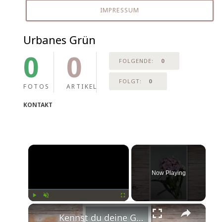
IMPRESSUM
Urbanes Grün
0
0
FOLGENDE:
0
FOLGT:
0
FOTOS
ARTIKEL
KONTAKT
×
Now Playing
×
Play
Unmute
Fullscreen
Kennst du deine Geburtsblume?