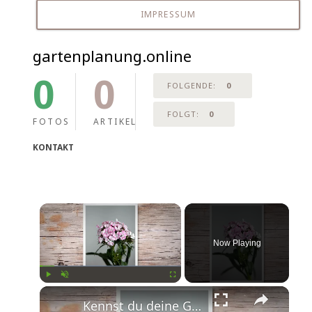
IMPRESSUM
gartenplanung.online
0
0
FOLGENDE:
0
FOLGT:
0
FOTOS
ARTIKEL
KONTAKT
Now Playing
Play
Unmute
Fullscreen
Kennst du deine Geburtsblume?