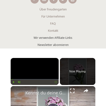
Über freudengarten
Für Unternehmen
FAQ
Kontakt
Wir verwenden Affiliate-Links
Newsletter abonnieren
×
Now Playing
×
Play
Unmute
Fullscreen
Kennst du deine Geburtsblume?